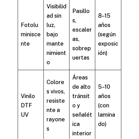
Visibilid
Pasillo
ad sin
8–15
s,
Fotolu
luz,
años
escaler
minisce
bajo
(según
as,
nte
mante
exposic
sobrep
nimient
ión)
uertas
o
Áreas
Colore
de alto
5–10
s vivos,
Vinilo
tránsit
años
resiste
DTF
o y
(con
nte a
UV
señalét
lamina
rayone
ica
do)
s
interior