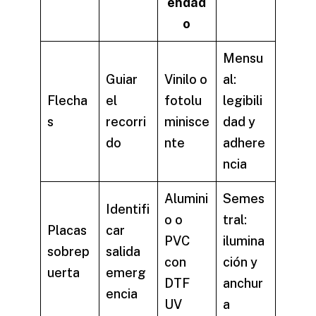
endad
o
Mensu
Guiar
Vinilo o
al:
Flecha
el
fotolu
legibili
s
recorri
minisce
dad y
do
nte
adhere
ncia
Alumini
Semes
Identifi
o o
tral:
Placas
car
PVC
ilumina
sobrep
salida
con
ción y
uerta
emerg
DTF
anchur
encia
UV
a