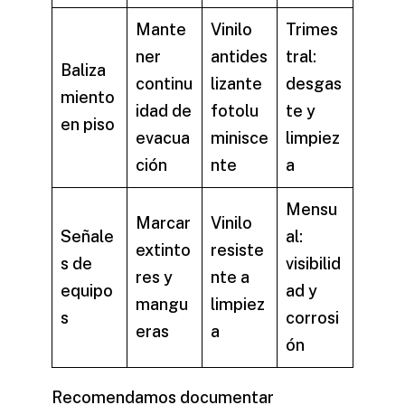
Mante
Vinilo
Trimes
ner
antides
tral:
Baliza
continu
lizante
desgas
miento
idad de
fotolu
te y
en piso
evacua
minisce
limpiez
ción
nte
a
Mensu
Marcar
Vinilo
Señale
al:
extinto
resiste
s de
visibilid
res y
nte a
equipo
ad y
mangu
limpiez
s
corrosi
eras
a
ón
Recomendamos documentar