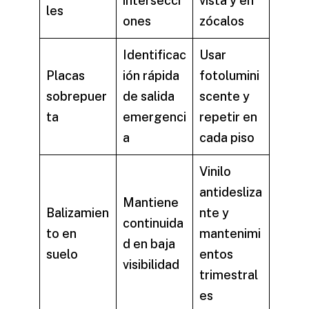
intersecci
vista y en
les
ones
zócalos
Identificac
Usar
Placas
ión rápida
fotolumini
sobrepuer
de salida
scente y
ta
emergenci
repetir en
a
cada piso
Vinilo
antidesliza
Mantiene
Balizamien
nte y
continuida
to en
mantenimi
d en baja
suelo
entos
visibilidad
trimestral
es