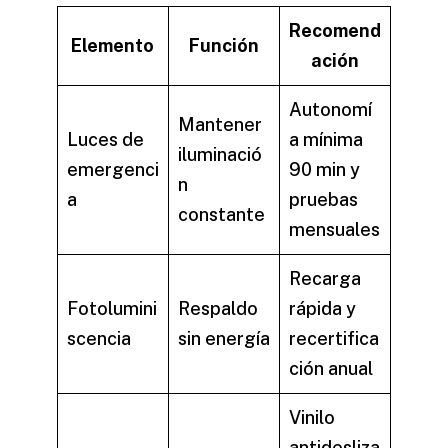
Recomend
Elemento
Función
ación
Autonomí
Mantener
Luces de
a mínima
iluminació
emergenci
90 min y
n
a
pruebas
constante
mensuales
Recarga
Fotolumini
Respaldo
rápida y
scencia
sin energía
recertifica
ción anual
Vinilo
antidesliza