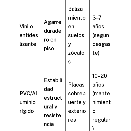
Baliza
miento
3–7
Agarre,
Vinilo
en
años
durade
antides
suelos
(según
ro en
lizante
y
desgas
piso
zócalo
te)
s
10–20
Estabili
Placas
años
dad
PVC/Al
sobrep
(mante
estruct
uminio
uerta y
nimient
ural y
rígido
exterio
o
resiste
res
regular
ncia
)