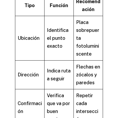
Recomend
Tipo
Función
ación
Placa
Identifica
sobrepuer
Ubicación
el punto
ta
exacto
fotolumini
scente
Flechas en
Indica ruta
Dirección
zócalos y
a seguir
paredes
Verifica
Repetir
Confirmaci
que va por
cada
ón
buen
intersecci