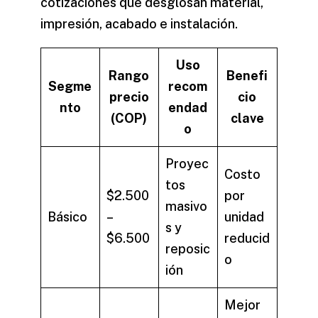
cotizaciones que desglosan material,
impresión, acabado e instalación.
Uso
Rango
Benefi
Segme
recom
precio
cio
nto
endad
(COP)
clave
o
Proyec
Costo
tos
$2.500
por
masivo
Básico
–
unidad
s y
$6.500
reducid
reposic
o
ión
Mejor