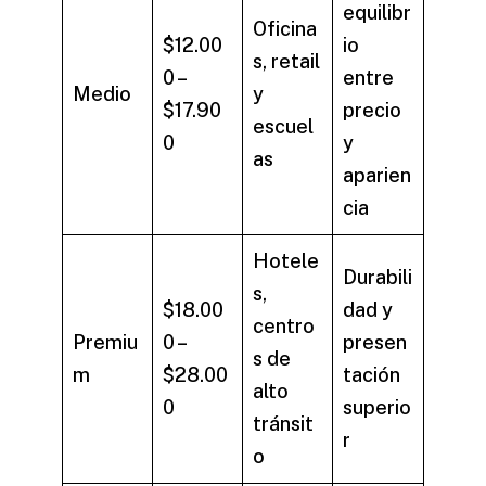
equilibr
Oficina
$12.00
io
s, retail
0 –
entre
Medio
y
$17.90
precio
escuel
0
y
as
aparien
cia
Hotele
Durabili
s,
$18.00
dad y
centro
Premiu
0 –
presen
s de
m
$28.00
tación
alto
0
superio
tránsit
r
o