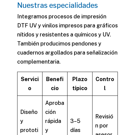
Nuestras especialidades
Integramos procesos de
impresión
DTF UV
y vinilos impresos para gráficos
nítidos y resistentes a químicos y UV.
También producimos pendones y
cuadernos argollados para señalización
complementaria.
Servici
Benefi
Plazo
Contro
o
cio
típico
l
Aproba
Diseño
ción
Revisió
y
rápida
3–5
n por
prototi
y
días
asesor