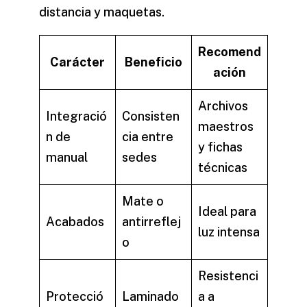
distancia y maquetas.
Recomend
Carácter
Beneficio
ación
Archivos
Integració
Consisten
maestros
n de
cia entre
y fichas
manual
sedes
técnicas
Mate o
Ideal para
Acabados
antirreflej
luz intensa
o
Resistenci
Protecció
Laminado
a a