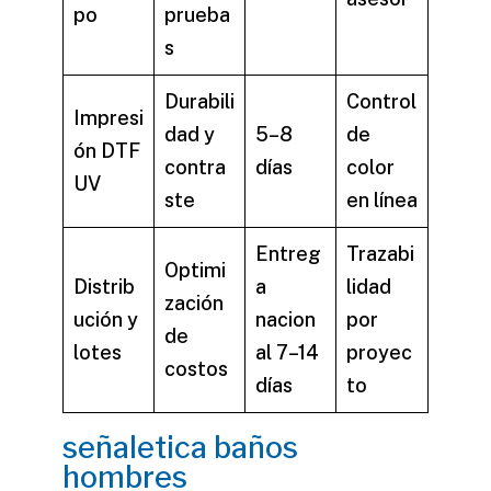
po
prueba
s
Durabili
Control
Impresi
dad y
5–8
de
ón DTF
contra
días
color
UV
ste
en línea
Entreg
Trazabi
Optimi
Distrib
a
lidad
zación
ución y
nacion
por
de
lotes
al 7–14
proyec
costos
días
to
señaletica baños
hombres