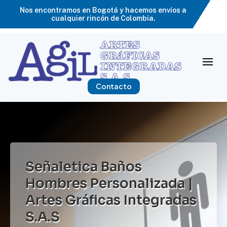
Nos encontramos en Bogotá y hacemos envíos a
cualquier rincón de Colombia.
Contacto
Señaletica Baños
Hombres Personalizada |
Artes Gráficas Integradas
S.A.S