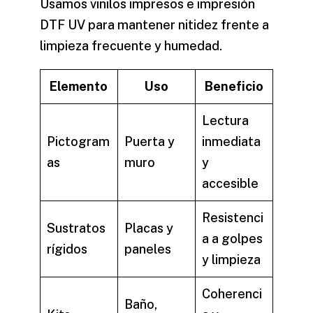
Usamos vinilos impresos e impresión
DTF UV para mantener nitidez frente a
limpieza frecuente y humedad.
Elemento
Uso
Beneficio
Lectura
Pictogram
Puerta y
inmediata
as
muro
y
accesible
Resistenci
Sustratos
Placas y
a a golpes
rígidos
paneles
y limpieza
Coherenci
Baño,