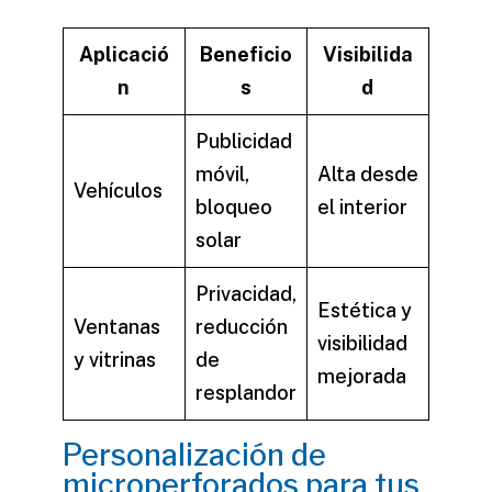
Aplicació
Beneficio
Visibilida
n
s
d
Publicidad
móvil,
Alta desde
Vehículos
bloqueo
el interior
solar
Privacidad,
Estética y
Ventanas
reducción
visibilidad
y vitrinas
de
mejorada
resplandor
Personalización de
microperforados para tus