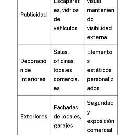
Escaparat
visual
es, vidrios
mantenien
Publicidad
de
do
vehículos
visibilidad
externa
Salas,
Elemento
Decoració
oficinas,
s
n de
locales
estéticos
Interiores
comercial
personaliz
es
ados
Seguridad
Fachadas
y
Exteriores
de locales,
exposición
garajes
comercial