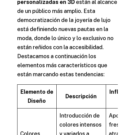
personalizadas en 3D
están al alcance
de un público más amplio. Esta
democratización de la joyería de lujo
está definiendo nuevas pautas en la
moda, donde lo
único
y lo
exclusivo
no
están reñidos con la accesibilidad.
Destacamos a continuación los
elementos más característicos que
están marcando estas tendencias:
Elemento de
Influencia
Descripción
Diseño
Estil
Introducción de
Aportan un
colores intensos
fresco y ju
Colores
y variados a
atrayendo