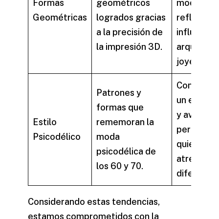
Formas
geométricos
moderno,
Geométricas
logrados gracias
reflejando
a la precisión de
influencia
la impresión 3D.
arquitect
joyería.
Conectan
Patrones y
un espíritu
formas que
y aventure
Estilo
rememoran la
perfecto 
Psicodélico
moda
quienes s
psicodélica de
atreven a 
los 60 y 70.
diferentes
Considerando estas tendencias,
estamos comprometidos con la