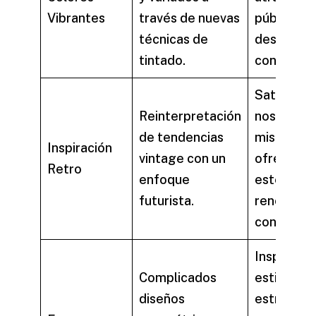
Vibrantes
través de nuevas
público q
técnicas de
desea des
tintado.
con audaci
Satisfacen
Reinterpretación
nostalgia 
de tendencias
mismo ti
Inspiración
vintage con un
ofrecen u
Retro
enfoque
estética
futurista.
renovada 
contempo
Inspiran u
Complicados
estilo más
diseños
estructur