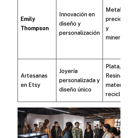
Metales
Innovación en
Emily
preciosos
diseño y
Thompson
y
personalización
minerales
Plata,
Joyería
Artesanas
Resina, y
personalizada y
en Etsy
materiales
diseño único
reciclados