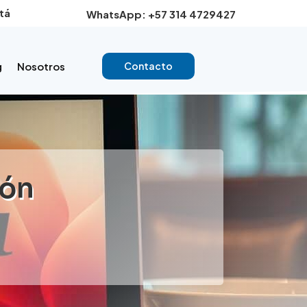
tá
WhatsApp: +57 314 4729427
g
Nosotros
Contacto
ión