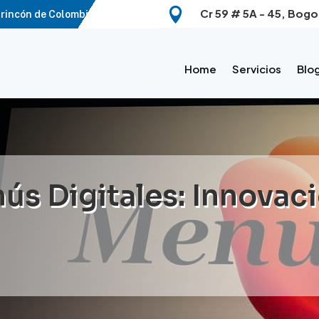

Cr 59 # 5A - 45, Bogo
rincón de Colombia.
Home
Servicios
Blo
ús Digitales: Innovac