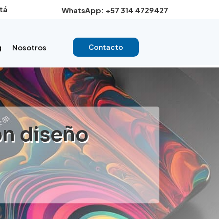
tá
WhatsApp: +57 314 4729427
g
Nosotros
Contacto
on diseño