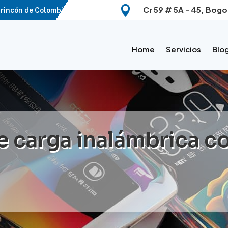

Cr 59 # 5A - 45, Bogo
rincón de Colombia.
Home
Servicios
Blo
e carga inalámbrica c