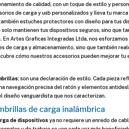
namiento de calidad, con un toque de estilo y perso
orios de carga y usb personalizados y lleva tu marca 
 también estuches protectores con diseño para tus di
o solo mantienen tus dispositivos seguros, sino que t
s. En Artes Graficas Integradas Ltda, nos esforzamo
es de carga y almacenamiento, sino que también realce
escubre cómo nuestros accesorios pueden mejorar tu ex
brillas
; son una declaración de estilo. Cada pieza ref
una navegación precisa del ratón y elementos antidesl
 el diseño vanguardista que nos caracterizan.
ombrillas de carga inalámbrica
rga de dispositivos
ya no requiere un enredo de cab
ersonales y de trabajo se ven cada vez más beneficiad